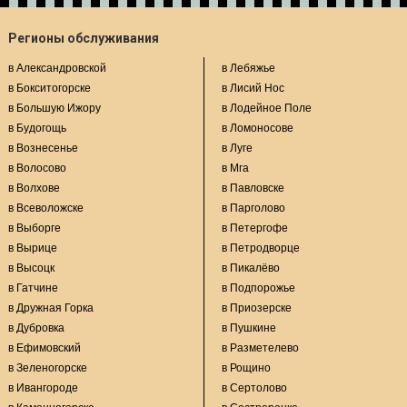
Регионы обслуживания
в Александровской
в Лебяжье
в Бокситогорске
в Лисий Нос
в Большую Ижору
в Лодейное Поле
в Будогощь
в Ломоносове
в Вознесенье
в Луге
в Волосово
в Мга
в Волхове
в Павловске
в Всеволожске
в Парголово
в Выборге
в Петергофе
в Вырице
в Петродворце
в Высоцк
в Пикалёво
в Гатчине
в Подпорожье
в Дружная Горка
в Приозерске
в Дубровка
в Пушкине
в Ефимовский
в Разметелево
в Зеленогорске
в Рощино
в Ивангороде
в Сертолово
в Каменногорске
в Сестрорецке