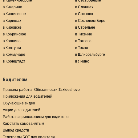
в Кикерино
в Сланцах
в Кингисеппе
в Сосново
в Киришах
в Сосновом Боре
в Кировске
в Стрельне
в Кобринское
в Тихвине
в Колпино
в Токсово
в Колтуши
в Тосно
в Коммунаре
в Шлиссельбурге
в Кронштадт
в Янино
Водителям
Правила работы. Обязанности.Taxideshevo
Приложения для водителей
Обучающие видео
Акции для водителей
Работа с приложением для водителя
Как стать самозанятым
Вывод средств
Телеграмм БОТ для водителя