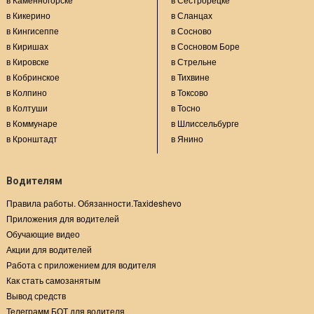
в Кикерино
в Сланцах
в Кингисеппе
в Сосново
в Киришах
в Сосновом Боре
в Кировске
в Стрельне
в Кобринское
в Тихвине
в Колпино
в Токсово
в Колтуши
в Тосно
в Коммунаре
в Шлиссельбурге
в Кронштадт
в Янино
Водителям
Правила работы. Обязанности.Taxideshevo
Приложения для водителей
Обучающие видео
Акции для водителей
Работа с приложением для водителя
Как стать самозанятым
Вывод средств
Телеграмм БОТ для водителя