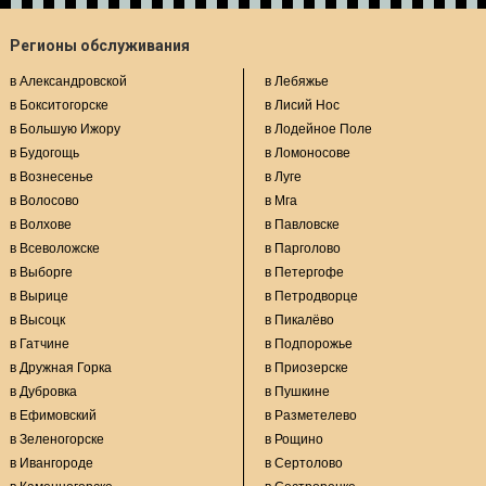
Регионы обслуживания
в Александровской
в Лебяжье
в Бокситогорске
в Лисий Нос
в Большую Ижору
в Лодейное Поле
в Будогощь
в Ломоносове
в Вознесенье
в Луге
в Волосово
в Мга
в Волхове
в Павловске
в Всеволожске
в Парголово
в Выборге
в Петергофе
в Вырице
в Петродворце
в Высоцк
в Пикалёво
в Гатчине
в Подпорожье
в Дружная Горка
в Приозерске
в Дубровка
в Пушкине
в Ефимовский
в Разметелево
в Зеленогорске
в Рощино
в Ивангороде
в Сертолово
в Каменногорске
в Сестрорецке