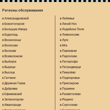
Регионы обслуживания
в Александровской
в Лебяжье
в Бокситогорске
в Лисий Нос
в Большую Ижору
в Лодейное Поле
в Будогощь
в Ломоносове
в Вознесенье
в Луге
в Волосово
в Мга
в Волхове
в Павловске
в Всеволожске
в Парголово
в Выборге
в Петергофе
в Вырице
в Петродворце
в Высоцк
в Пикалёво
в Гатчине
в Подпорожье
в Дружная Горка
в Приозерске
в Дубровка
в Пушкине
в Ефимовский
в Разметелево
в Зеленогорске
в Рощино
в Ивангороде
в Сертолово
в Каменногорске
в Сестрорецке