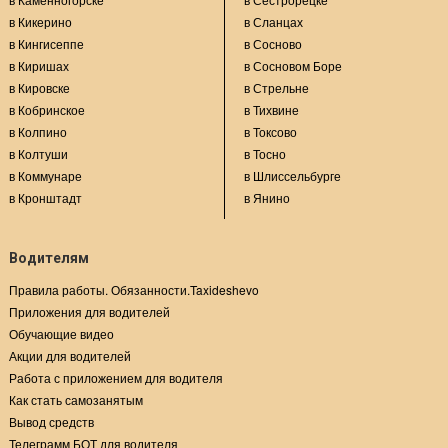
в Кикерино
в Сланцах
в Кингисеппе
в Сосново
в Киришах
в Сосновом Боре
в Кировске
в Стрельне
в Кобринское
в Тихвине
в Колпино
в Токсово
в Колтуши
в Тосно
в Коммунаре
в Шлиссельбурге
в Кронштадт
в Янино
Водителям
Правила работы. Обязанности.Taxideshevo
Приложения для водителей
Обучающие видео
Акции для водителей
Работа с приложением для водителя
Как стать самозанятым
Вывод средств
Телеграмм БОТ для водителя