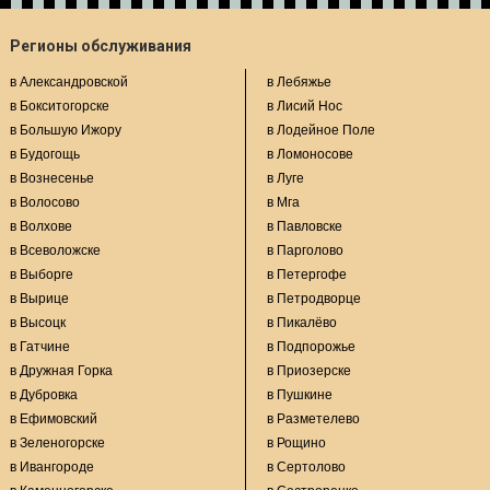
Регионы обслуживания
в Александровской
в Лебяжье
в Бокситогорске
в Лисий Нос
в Большую Ижору
в Лодейное Поле
в Будогощь
в Ломоносове
в Вознесенье
в Луге
в Волосово
в Мга
в Волхове
в Павловске
в Всеволожске
в Парголово
в Выборге
в Петергофе
в Вырице
в Петродворце
в Высоцк
в Пикалёво
в Гатчине
в Подпорожье
в Дружная Горка
в Приозерске
в Дубровка
в Пушкине
в Ефимовский
в Разметелево
в Зеленогорске
в Рощино
в Ивангороде
в Сертолово
в Каменногорске
в Сестрорецке