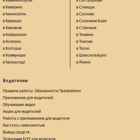
в Кикерино
в Сланцах
в Кингисеппе
в Сосново
в Киришах
в Сосновом Боре
в Кировске
в Стрельне
в Кобринское
в Тихвине
в Колпино
в Токсово
в Колтуши
в Тосно
в Коммунаре
в Шлиссельбурге
в Кронштадт
в Янино
Водителям
Правила работы. Обязанности.Taxideshevo
Приложения для водителей
Обучающие видео
Акции для водителей
Работа с приложением для водителя
Как стать самозанятым
Вывод средств
Телеграмм БОТ для водителя