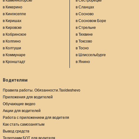
в Кикерино
в Сланцах
в Кингисеппе
в Сосново
в Киришах
в Сосновом Боре
в Кировске
в Стрельне
в Кобринское
в Тихвине
в Колпино
в Токсово
в Колтуши
в Тосно
в Коммунаре
в Шлиссельбурге
в Кронштадт
в Янино
Водителям
Правила работы. Обязанности.Taxideshevo
Приложения для водителей
Обучающие видео
Акции для водителей
Работа с приложением для водителя
Как стать самозанятым
Вывод средств
Телеграмм БОТ для водителя