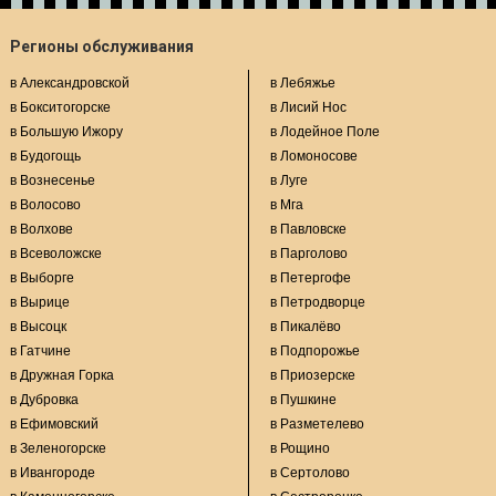
Регионы обслуживания
в Александровской
в Лебяжье
в Бокситогорске
в Лисий Нос
в Большую Ижору
в Лодейное Поле
в Будогощь
в Ломоносове
в Вознесенье
в Луге
в Волосово
в Мга
в Волхове
в Павловске
в Всеволожске
в Парголово
в Выборге
в Петергофе
в Вырице
в Петродворце
в Высоцк
в Пикалёво
в Гатчине
в Подпорожье
в Дружная Горка
в Приозерске
в Дубровка
в Пушкине
в Ефимовский
в Разметелево
в Зеленогорске
в Рощино
в Ивангороде
в Сертолово
в Каменногорске
в Сестрорецке