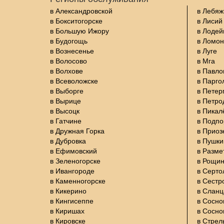
в Александровской
в Лебяж
в Бокситогорске
в Лисий
в Большую Ижору
в Лодей
в Будогощь
в Ломон
в Вознесенье
в Луге
в Волосово
в Мга
в Волхове
в Павло
в Всеволожске
в Парго
в Выборге
в Петер
в Вырице
в Петро
в Высоцк
в Пикал
в Гатчине
в Подп
в Дружная Горка
в Приоз
в Дубровка
в Пушки
в Ефимовский
в Разме
в Зеленогорске
в Рощи
в Ивангороде
в Серто
в Каменногорске
в Сестр
в Кикерино
в Сланц
в Кингисеппе
в Сосно
в Киришах
в Сосно
в Кировске
в Стрел