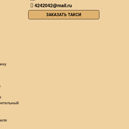
4242042@mail.ru
ЗАКАЗАТЬ ТАКСИ
ину
а
и
рительный
биля