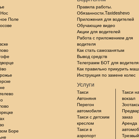
ье
Правила работы.
 Нос
Обязанности.Taxideshevo
ное Поле
Приложения для водителей
осове
Обучающие видео
Акции для водителей
Работа с приложением для
вске
водителя
лово
Как стать самозанятым
гофе
Вывод средств
дворце
Телеграмм БОТ для водителя
ёво
Как правильно прикурить маш
орожье
Инструкция по замене колес
ерске
Услуги
не
Такси
Такси н
телево
Автоняня
вокзал
но
Перегон
Зоотакс
лово
автомобиля
Предва
орецке
Такси с детским
заказ
ах
креслом
Аренда
во
Такси в
автомо
вом Боре
аэропорт
Трезвый
ьне