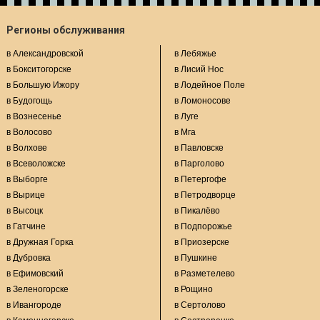
Регионы обслуживания
в Александровской
в Лебяжье
в Бокситогорске
в Лисий Нос
в Большую Ижору
в Лодейное Поле
в Будогощь
в Ломоносове
в Вознесенье
в Луге
в Волосово
в Мга
в Волхове
в Павловске
в Всеволожске
в Парголово
в Выборге
в Петергофе
в Вырице
в Петродворце
в Высоцк
в Пикалёво
в Гатчине
в Подпорожье
в Дружная Горка
в Приозерске
в Дубровка
в Пушкине
в Ефимовский
в Разметелево
в Зеленогорске
в Рощино
в Ивангороде
в Сертолово
в Каменногорске
в Сестрорецке