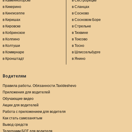
в Кикерино
в Сланцах
в Кингисеппе
в Сосново
в Киришах
в Сосновом Боре
в Кировске
в Стрельне
в Кобринское
в Тихвине
в Колпино
в Токсово
в Колтуши
в Тосно
в Коммунаре
в Шлиссельбурге
в Кронштадт
в Янино
Водителям
Правила работы. Обязанности.Taxideshevo
Приложения для водителей
Обучающие видео
Акции для водителей
Работа с приложением для водителя
Как стать самозанятым
Вывод средств
Телеграмм БОТ для водителя