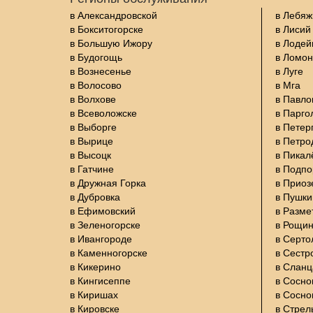
в Александровской
в Лебяж
в Бокситогорске
в Лисий
в Большую Ижору
в Лодей
в Будогощь
в Ломон
в Вознесенье
в Луге
в Волосово
в Мга
в Волхове
в Павло
в Всеволожске
в Парго
в Выборге
в Петер
в Вырице
в Петро
в Высоцк
в Пикал
в Гатчине
в Подп
в Дружная Горка
в Приоз
в Дубровка
в Пушки
в Ефимовский
в Разме
в Зеленогорске
в Рощи
в Ивангороде
в Серто
в Каменногорске
в Сестр
в Кикерино
в Сланц
в Кингисеппе
в Сосно
в Киришах
в Сосно
в Кировске
в Стрел