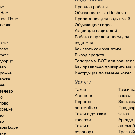
ье
Правила работы.
 Нос
Обязанности.Taxideshevo
ное Поле
Приложения для водителей
осове
Обучающие видео
Акции для водителей
Работа с приложением для
вске
водителя
лово
Как стать самозанятым
гофе
Вывод средств
дворце
Телеграмм БОТ для водителя
ёво
Как правильно прикурить маш
орожье
Инструкция по замене колес
ерске
Услуги
не
Такси
Такси н
телево
Автоняня
вокзал
но
Перегон
Зоотакс
лово
автомобиля
Предва
орецке
Такси с детским
заказ
ах
креслом
Аренда
во
Такси в
автомо
вом Боре
аэропорт
Трезвый
ьне