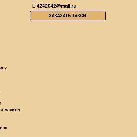
4242042@mail.ru
ЗАКАЗАТЬ ТАКСИ
ину
а
и
рительный
биля