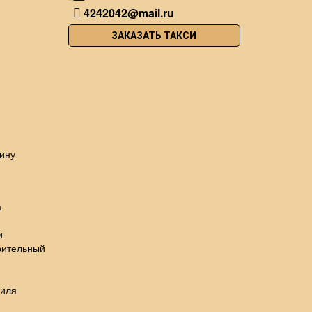
4242042@mail.ru
ЗАКАЗАТЬ ТАКСИ
ину
а
и
рительный
биля