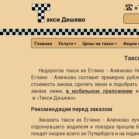
+
Главная
Услуги
Цены на такси
Акции 
Такс
Недорогое такси из Ёглино - Алачково На
Ёглино - Алачково составит примерно
рубл
стоимость заказа, сделать заказ и подобра
заказа ниже,
в мобильном приложении
и
в «Такси Дешево».
Рекомендации перед заказом
Заказать такси из Ёглино - Алачково л
отдохнувшего водителя и поездка прошла б
поедет скорее всего из Путербурга и на пода