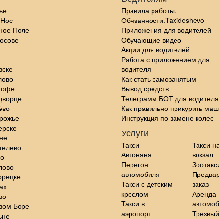
ье
Правила работы.
 Нос
Обязанности.Taxideshevo
ное Поле
Приложения для водителей
осове
Обучающие видео
Акции для водителей
Работа с приложением для
вске
водителя
лово
Как стать самозанятым
гофе
Вывод средств
дворце
Телеграмм БОТ для водителя
ёво
Как правильно прикурить маш
орожье
Инструкция по замене колес
ерске
Услуги
не
Такси
Такси н
телево
Автоняня
вокзал
но
Перегон
Зоотакс
лово
автомобиля
Предва
орецке
Такси с детским
заказ
ах
креслом
Аренда
во
Такси в
автомо
вом Боре
аэропорт
Трезвый
ьне