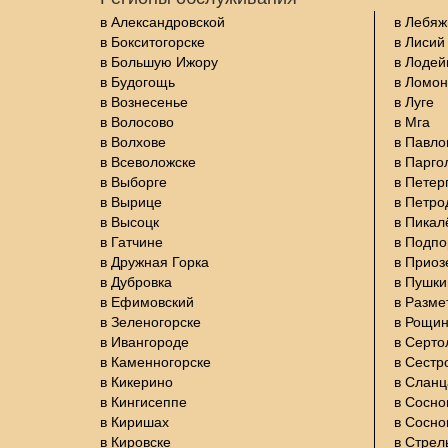
в Александровской
в Лебяж
в Бокситогорске
в Лисий
в Большую Ижору
в Лодей
в Будогощь
в Ломон
в Вознесенье
в Луге
в Волосово
в Мга
в Волхове
в Павло
в Всеволожске
в Парго
в Выборге
в Петер
в Вырице
в Петро
в Высоцк
в Пикал
в Гатчине
в Подп
в Дружная Горка
в Приоз
в Дубровка
в Пушки
в Ефимовский
в Разме
в Зеленогорске
в Рощи
в Ивангороде
в Серто
в Каменногорске
в Сестр
в Кикерино
в Сланц
в Кингисеппе
в Сосно
в Киришах
в Сосно
в Кировске
в Стрел