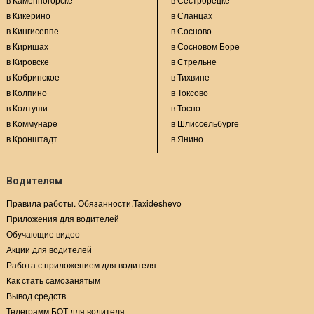
в Кикерино
в Сланцах
в Кингисеппе
в Сосново
в Киришах
в Сосновом Боре
в Кировске
в Стрельне
в Кобринское
в Тихвине
в Колпино
в Токсово
в Колтуши
в Тосно
в Коммунаре
в Шлиссельбурге
в Кронштадт
в Янино
Водителям
Правила работы. Обязанности.Taxideshevo
Приложения для водителей
Обучающие видео
Акции для водителей
Работа с приложением для водителя
Как стать самозанятым
Вывод средств
Телеграмм БОТ для водителя