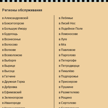
Регионы обслуживания
в Александровской
в Лебяжье
в Бокситогорске
в Лисий Нос
в Большую Ижору
в Лодейное Поле
в Будогощь
в Ломоносове
в Вознесенье
в Луге
в Волосово
в Мга
в Волхове
в Павловске
в Всеволожске
в Парголово
в Выборге
в Петергофе
в Вырице
в Петродворце
в Высоцк
в Пикалёво
в Гатчине
в Подпорожье
в Дружная Горка
в Приозерске
в Дубровка
в Пушкине
в Ефимовский
в Разметелево
в Зеленогорске
в Рощино
в Ивангороде
в Сертолово
в Каменногорске
в Сестрорецке