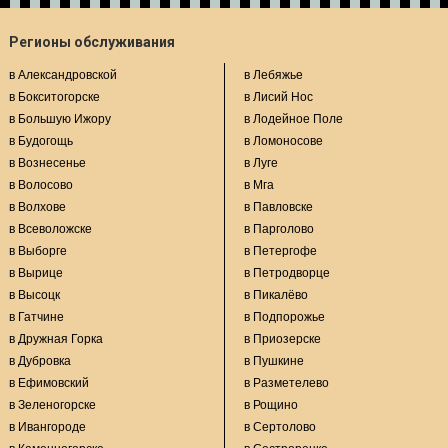
Регионы обслуживания
в Александровской
в Лебяжье
в Бокситогорске
в Лисий Нос
в Большую Ижору
в Лодейное Поле
в Будогощь
в Ломоносове
в Вознесенье
в Луге
в Волосово
в Мга
в Волхове
в Павловске
в Всеволожске
в Парголово
в Выборге
в Петергофе
в Вырице
в Петродворце
в Высоцк
в Пикалёво
в Гатчине
в Подпорожье
в Дружная Горка
в Приозерске
в Дубровка
в Пушкине
в Ефимовский
в Разметелево
в Зеленогорске
в Рощино
в Ивангороде
в Сертолово
в Каменногорске
в Сестрорецке