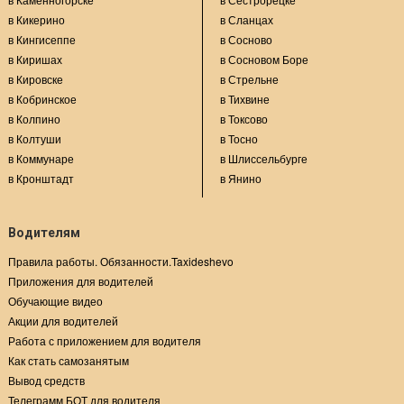
в Кикерино
в Сланцах
в Кингисеппе
в Сосново
в Киришах
в Сосновом Боре
в Кировске
в Стрельне
в Кобринское
в Тихвине
в Колпино
в Токсово
в Колтуши
в Тосно
в Коммунаре
в Шлиссельбурге
в Кронштадт
в Янино
Водителям
Правила работы. Обязанности.Taxideshevo
Приложения для водителей
Обучающие видео
Акции для водителей
Работа с приложением для водителя
Как стать самозанятым
Вывод средств
Телеграмм БОТ для водителя