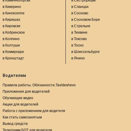
в Кикерино
в Сланцах
в Кингисеппе
в Сосново
в Киришах
в Сосновом Боре
в Кировске
в Стрельне
в Кобринское
в Тихвине
в Колпино
в Токсово
в Колтуши
в Тосно
в Коммунаре
в Шлиссельбурге
в Кронштадт
в Янино
Водителям
Правила работы. Обязанности.Taxideshevo
Приложения для водителей
Обучающие видео
Акции для водителей
Работа с приложением для водителя
Как стать самозанятым
Вывод средств
Телеграмм БОТ для водителя