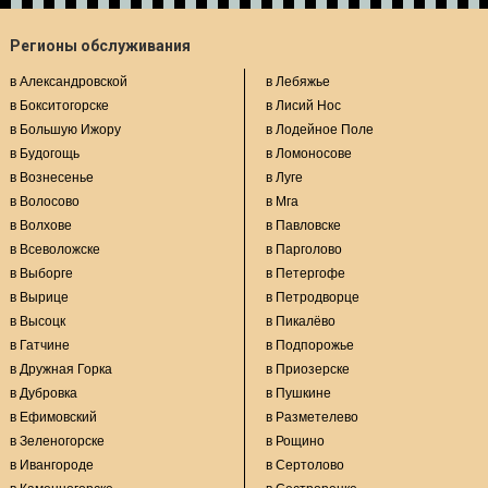
Регионы обслуживания
в Александровской
в Лебяжье
в Бокситогорске
в Лисий Нос
в Большую Ижору
в Лодейное Поле
в Будогощь
в Ломоносове
в Вознесенье
в Луге
в Волосово
в Мга
в Волхове
в Павловске
в Всеволожске
в Парголово
в Выборге
в Петергофе
в Вырице
в Петродворце
в Высоцк
в Пикалёво
в Гатчине
в Подпорожье
в Дружная Горка
в Приозерске
в Дубровка
в Пушкине
в Ефимовский
в Разметелево
в Зеленогорске
в Рощино
в Ивангороде
в Сертолово
в Каменногорске
в Сестрорецке