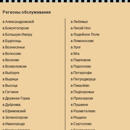
Регионы обслуживания
в Александровской
в Лебяжье
в Бокситогорске
в Лисий Нос
в Большую Ижору
в Лодейное Поле
в Будогощь
в Ломоносове
в Вознесенье
в Луге
в Волосово
в Мга
в Волхове
в Павловске
в Всеволожске
в Парголово
в Выборге
в Петергофе
в Вырице
в Петродворце
в Высоцк
в Пикалёво
в Гатчине
в Подпорожье
в Дружная Горка
в Приозерске
в Дубровка
в Пушкине
в Ефимовский
в Разметелево
в Зеленогорске
в Рощино
в Ивангороде
в Сертолово
в Каменногорске
в Сестрорецке