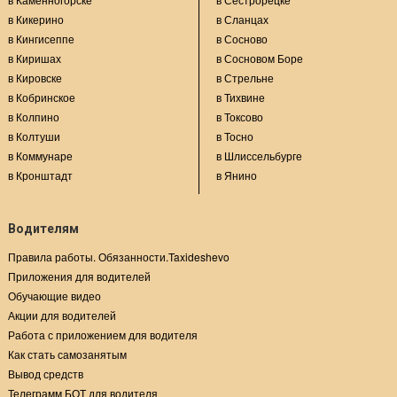
в Кикерино
в Сланцах
в Кингисеппе
в Сосново
в Киришах
в Сосновом Боре
в Кировске
в Стрельне
в Кобринское
в Тихвине
в Колпино
в Токсово
в Колтуши
в Тосно
в Коммунаре
в Шлиссельбурге
в Кронштадт
в Янино
Водителям
Правила работы. Обязанности.Taxideshevo
Приложения для водителей
Обучающие видео
Акции для водителей
Работа с приложением для водителя
Как стать самозанятым
Вывод средств
Телеграмм БОТ для водителя