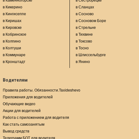
в Кикерино
в Сланцах
в Кингисеппе
в Сосново
в Киришах
в Сосновом Боре
в Кировске
в Стрельне
в Кобринское
в Тихвине
в Колпино
в Токсово
в Колтуши
в Тосно
в Коммунаре
в Шлиссельбурге
в Кронштадт
в Янино
Водителям
Правила работы. Обязанности.Taxideshevo
Приложения для водителей
Обучающие видео
Акции для водителей
Работа с приложением для водителя
Как стать самозанятым
Вывод средств
Телеграмм БОТ для водителя