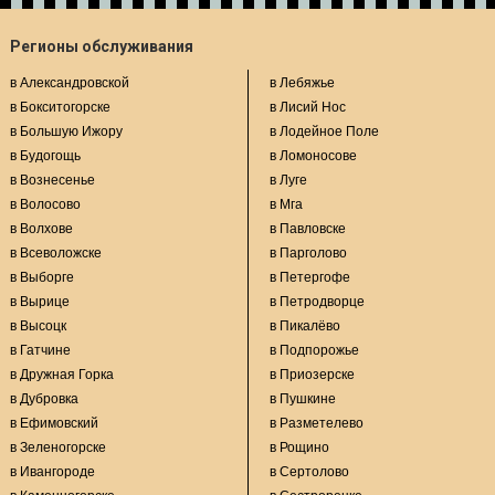
Регионы обслуживания
в Александровской
в Лебяжье
в Бокситогорске
в Лисий Нос
в Большую Ижору
в Лодейное Поле
в Будогощь
в Ломоносове
в Вознесенье
в Луге
в Волосово
в Мга
в Волхове
в Павловске
в Всеволожске
в Парголово
в Выборге
в Петергофе
в Вырице
в Петродворце
в Высоцк
в Пикалёво
в Гатчине
в Подпорожье
в Дружная Горка
в Приозерске
в Дубровка
в Пушкине
в Ефимовский
в Разметелево
в Зеленогорске
в Рощино
в Ивангороде
в Сертолово
в Каменногорске
в Сестрорецке