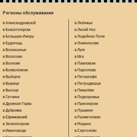
Регионы обслуживания
в Александровской
в Лебяжье
в Бокситогорске
в Лисий Нос
в Большую Ижору
в Лодейное Поле
в Будогощь
в Ломоносове
в Вознесенье
в Луге
в Волосово
в Мга
в Волхове
в Павловске
в Всеволожске
в Парголово
в Выборге
в Петергофе
в Вырице
в Петродворце
в Высоцк
в Пикалёво
в Гатчине
в Подпорожье
в Дружная Горка
в Приозерске
в Дубровка
в Пушкине
в Ефимовский
в Разметелево
в Зеленогорске
в Рощино
в Ивангороде
в Сертолово
в Каменногорске
в Сестрорецке