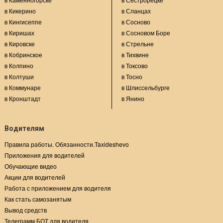
в Кикерино
в Сланцах
в Кингисеппе
в Сосново
в Киришах
в Сосновом Боре
в Кировске
в Стрельне
в Кобринское
в Тихвине
в Колпино
в Токсово
в Колтуши
в Тосно
в Коммунаре
в Шлиссельбурге
в Кронштадт
в Янино
Водителям
Правила работы. Обязанности.Taxideshevo
Приложения для водителей
Обучающие видео
Акции для водителей
Работа с приложением для водителя
Как стать самозанятым
Вывод средств
Телеграмм БОТ для водителя