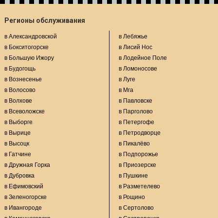
Регионы обслуживания
в Александровской
в Лебяжье
в Бокситогорске
в Лисий Нос
в Большую Ижору
в Лодейное Поле
в Будогощь
в Ломоносове
в Вознесенье
в Луге
в Волосово
в Мга
в Волхове
в Павловске
в Всеволожске
в Парголово
в Выборге
в Петергофе
в Вырице
в Петродворце
в Высоцк
в Пикалёво
в Гатчине
в Подпорожье
в Дружная Горка
в Приозерске
в Дубровка
в Пушкине
в Ефимовский
в Разметелево
в Зеленогорске
в Рощино
в Ивангороде
в Сертолово
в Каменногорске
в Сестрорецке