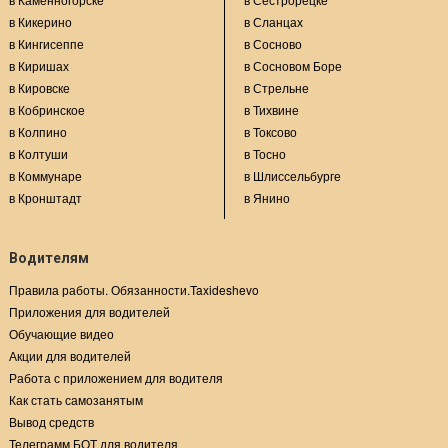
в Кикерино
в Сланцах
в Кингисеппе
в Сосново
в Киришах
в Сосновом Боре
в Кировске
в Стрельне
в Кобринское
в Тихвине
в Колпино
в Токсово
в Колтуши
в Тосно
в Коммунаре
в Шлиссельбурге
в Кронштадт
в Янино
Водителям
Правила работы. Обязанности.Taxideshevo
Приложения для водителей
Обучающие видео
Акции для водителей
Работа с приложением для водителя
Как стать самозанятым
Вывод средств
Телеграмм БОТ для водителя