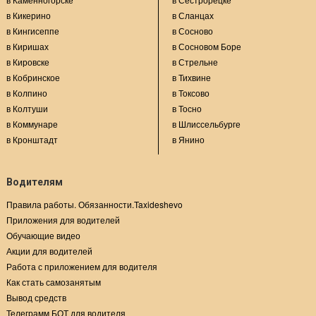
в Кикерино
в Сланцах
в Кингисеппе
в Сосново
в Киришах
в Сосновом Боре
в Кировске
в Стрельне
в Кобринское
в Тихвине
в Колпино
в Токсово
в Колтуши
в Тосно
в Коммунаре
в Шлиссельбурге
в Кронштадт
в Янино
Водителям
Правила работы. Обязанности.Taxideshevo
Приложения для водителей
Обучающие видео
Акции для водителей
Работа с приложением для водителя
Как стать самозанятым
Вывод средств
Телеграмм БОТ для водителя