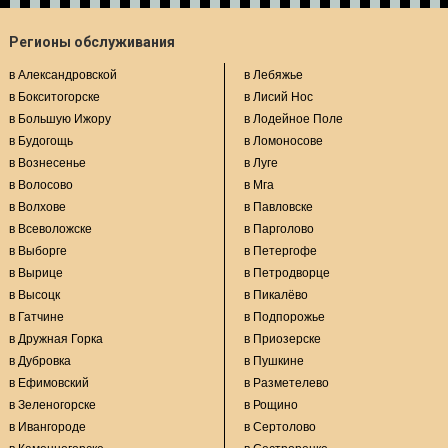
Регионы обслуживания
в Александровской
в Лебяжье
в Бокситогорске
в Лисий Нос
в Большую Ижору
в Лодейное Поле
в Будогощь
в Ломоносове
в Вознесенье
в Луге
в Волосово
в Мга
в Волхове
в Павловске
в Всеволожске
в Парголово
в Выборге
в Петергофе
в Вырице
в Петродворце
в Высоцк
в Пикалёво
в Гатчине
в Подпорожье
в Дружная Горка
в Приозерске
в Дубровка
в Пушкине
в Ефимовский
в Разметелево
в Зеленогорске
в Рощино
в Ивангороде
в Сертолово
в Каменногорске
в Сестрорецке