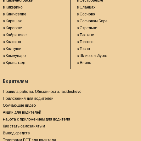
в Кикерино
в Сланцах
в Кингисеппе
в Сосново
в Киришах
в Сосновом Боре
в Кировске
в Стрельне
в Кобринское
в Тихвине
в Колпино
в Токсово
в Колтуши
в Тосно
в Коммунаре
в Шлиссельбурге
в Кронштадт
в Янино
Водителям
Правила работы. Обязанности.Taxideshevo
Приложения для водителей
Обучающие видео
Акции для водителей
Работа с приложением для водителя
Как стать самозанятым
Вывод средств
Телеграмм БОТ для водителя