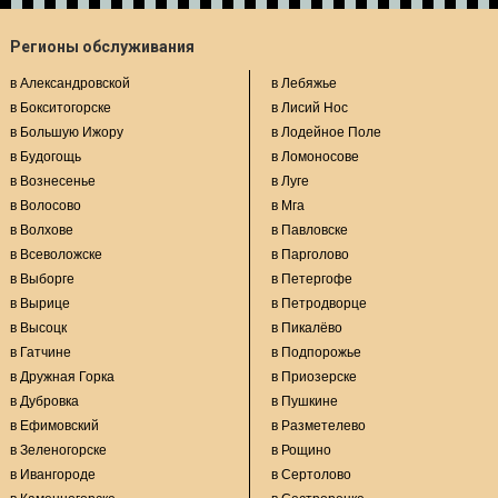
Регионы обслуживания
в Александровской
в Лебяжье
в Бокситогорске
в Лисий Нос
в Большую Ижору
в Лодейное Поле
в Будогощь
в Ломоносове
в Вознесенье
в Луге
в Волосово
в Мга
в Волхове
в Павловске
в Всеволожске
в Парголово
в Выборге
в Петергофе
в Вырице
в Петродворце
в Высоцк
в Пикалёво
в Гатчине
в Подпорожье
в Дружная Горка
в Приозерске
в Дубровка
в Пушкине
в Ефимовский
в Разметелево
в Зеленогорске
в Рощино
в Ивангороде
в Сертолово
в Каменногорске
в Сестрорецке