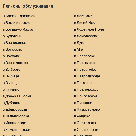
Регионы обслуживания
в Александровской
в Лебяжье
в Бокситогорске
в Лисий Нос
в Большую Ижору
в Лодейное Поле
в Будогощь
в Ломоносове
в Вознесенье
в Луге
в Волосово
в Мга
в Волхове
в Павловске
в Всеволожске
в Парголово
в Выборге
в Петергофе
в Вырице
в Петродворце
в Высоцк
в Пикалёво
в Гатчине
в Подпорожье
в Дружная Горка
в Приозерске
в Дубровка
в Пушкине
в Ефимовский
в Разметелево
в Зеленогорске
в Рощино
в Ивангороде
в Сертолово
в Каменногорске
в Сестрорецке
в Кикерино
в Сланцах