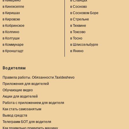
в Кингисеппе
в Сосново
в Киришах
в Сосновом Боре
в Кировске
в Стрельне
в Кобринское
в Тихвине
в Колпино
в Токсово
в Колтуши
в Тосно
в Коммунаре
в Шлиссельбурге
в Кронштадт
в Янино
Водителям
Правила работы. Обязанности.Taxideshevo
Приложения для водителей
Обучающие видео
Акции для водителей
Работа с приложением для водителя
Как стать самозанятым
Вывод средств
Телеграмм БОТ для водителя
Как правильно прикурить машину