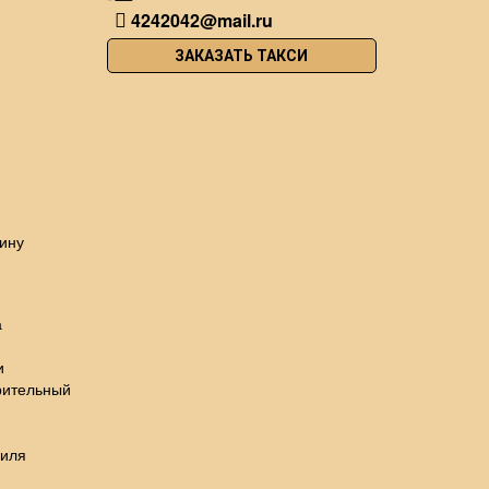
4242042@mail.ru
ЗАКАЗАТЬ ТАКСИ
ину
а
и
рительный
биля