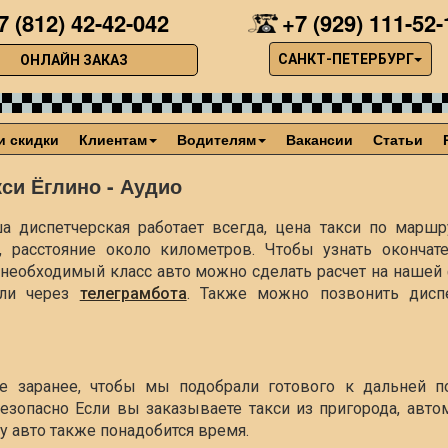
7 (812) 42-42-042
+7 (929) 111-52-
САНКТ-ПЕТЕРБУРГ
ОНЛАЙН ЗАКАЗ
и скидки
Клиентам
Водителям
Вакансии
Статьи
кси Ёглино - Аудио
а диспетчерская работает всегда, цена такси по маршру
, расстояние около
километров. Чтобы узнать окончат
ть необходимый класс авто можно сделать расчет на наше
ли через
телеграмбота
. Также можно позвонить диспе
ше заранее, чтобы мы подобрали готового к дальней п
езопасно Если вы заказываете такси из пригорода, авто
чу авто также понадобится время.