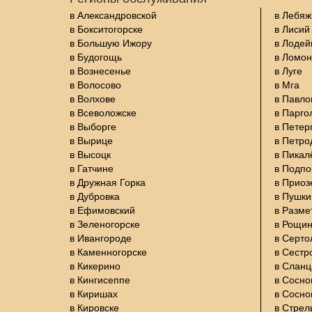
в Александровской
в Лебяж
в Бокситогорске
в Лисий
в Большую Ижору
в Лодей
в Будогощь
в Ломон
в Вознесенье
в Луге
в Волосово
в Мга
в Волхове
в Павло
в Всеволожске
в Парго
в Выборге
в Петер
в Вырице
в Петро
в Высоцк
в Пикал
в Гатчине
в Подп
в Дружная Горка
в Приоз
в Дубровка
в Пушки
в Ефимовский
в Разме
в Зеленогорске
в Рощи
в Ивангороде
в Серто
в Каменногорске
в Сестр
в Кикерино
в Сланц
в Кингисеппе
в Сосно
в Киришах
в Сосно
в Кировске
в Стрел