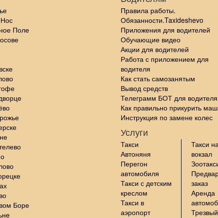
ье
Правила работы.
 Нос
Обязанности.Taxideshevo
ное Поле
Приложения для водителей
осове
Обучающие видео
Акции для водителей
Работа с приложением для
вске
водителя
лово
Как стать самозанятым
гофе
Вывод средств
дворце
Телеграмм БОТ для водителя
ёво
Как правильно прикурить маш
орожье
Инструкция по замене колес
ерске
Услуги
не
Такси
Такси н
телево
Автоняня
вокзал
но
Перегон
Зоотакс
лово
автомобиля
Предва
орецке
Такси с детским
заказ
ах
креслом
Аренда
во
Такси в
автомо
вом Боре
аэропорт
Трезвый
ьне