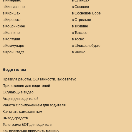
в Кингисеппе
в Сосново
в Киришах
в Сосновом Боре
в Кировске
в Стрельне
в Кобринское
в Тихвине
в Колпино
в Токсово
в Колтуши
в Тосно
в Коммунаре
в Шлиссельбурге
в Кронштадт
в Янино
Водителям
Правила работы. Обязанности.Taxideshevo
Приложения для водителей
Обучающие видео
Акции для водителей
Работа с приложением для водителя
Как стать самозанятым
Вывод средств
Телеграмм БОТ для водителя
Как правильно прикурить машину