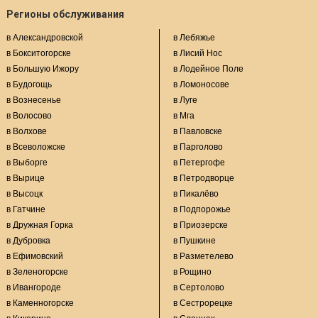
Регионы обслуживания
в Александровской
в Лебяжье
в Бокситогорске
в Лисий Нос
в Большую Ижору
в Лодейное Поле
в Будогощь
в Ломоносове
в Вознесенье
в Луге
в Волосово
в Мга
в Волхове
в Павловске
в Всеволожске
в Парголово
в Выборге
в Петергофе
в Вырице
в Петродворце
в Высоцк
в Пикалёво
в Гатчине
в Подпорожье
в Дружная Горка
в Приозерске
в Дубровка
в Пушкине
в Ефимовский
в Разметелево
в Зеленогорске
в Рощино
в Ивангороде
в Сертолово
в Каменногорске
в Сестрорецке
в Кикерино
в Сланцах