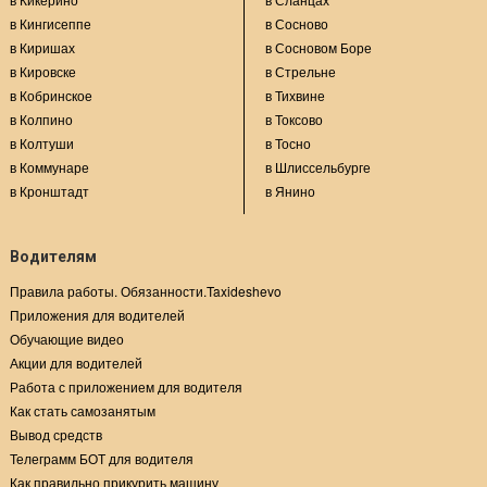
в Кингисеппе
в Сосново
в Киришах
в Сосновом Боре
в Кировске
в Стрельне
в Кобринское
в Тихвине
в Колпино
в Токсово
в Колтуши
в Тосно
в Коммунаре
в Шлиссельбурге
в Кронштадт
в Янино
Водителям
Правила работы. Обязанности.Taxideshevo
Приложения для водителей
Обучающие видео
Акции для водителей
Работа с приложением для водителя
Как стать самозанятым
Вывод средств
Телеграмм БОТ для водителя
Как правильно прикурить машину