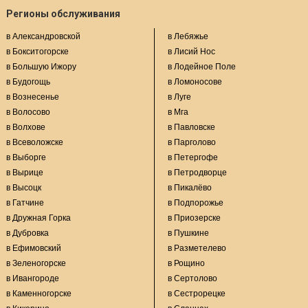
Регионы обслуживания
в Александровской
в Лебяжье
в Бокситогорске
в Лисий Нос
в Большую Ижору
в Лодейное Поле
в Будогощь
в Ломоносове
в Вознесенье
в Луге
в Волосово
в Мга
в Волхове
в Павловске
в Всеволожске
в Парголово
в Выборге
в Петергофе
в Вырице
в Петродворце
в Высоцк
в Пикалёво
в Гатчине
в Подпорожье
в Дружная Горка
в Приозерске
в Дубровка
в Пушкине
в Ефимовский
в Разметелево
в Зеленогорске
в Рощино
в Ивангороде
в Сертолово
в Каменногорске
в Сестрорецке
в Кикерино
в Сланцах