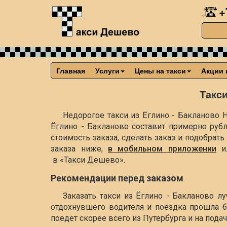
+
Главная
Услуги
Цены на такси
Акции 
Такси
Недорогое такси из Ёглино - Бакланово Н
Ёглино - Бакланово составит примерно
рубл
стоимость заказа, сделать заказ и подобра
заказа ниже,
в мобильном приложении
и
в «Такси Дешево».
Рекомендации перед заказом
Заказать такси из Ёглино - Бакланово л
отдохнувшего водителя и поездка прошла б
поедет скорее всего из Путербурга и на пода