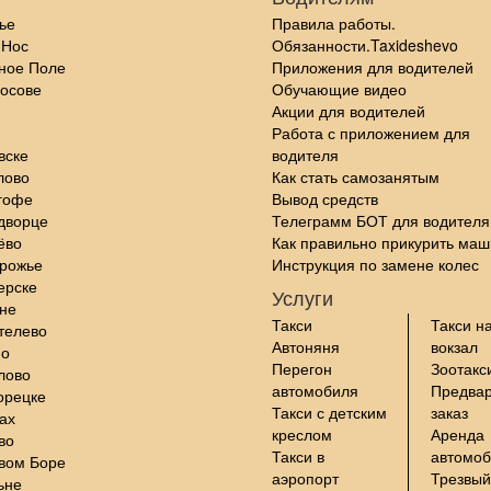
ье
Правила работы.
 Нос
Обязанности.Taxideshevo
ное Поле
Приложения для водителей
осове
Обучающие видео
Акции для водителей
Работа с приложением для
вске
водителя
лово
Как стать самозанятым
гофе
Вывод средств
дворце
Телеграмм БОТ для водителя
ёво
Как правильно прикурить маш
орожье
Инструкция по замене колес
ерске
Услуги
не
Такси
Такси н
телево
Автоняня
вокзал
но
Перегон
Зоотакс
лово
автомобиля
Предва
орецке
Такси с детским
заказ
ах
креслом
Аренда
во
Такси в
автомо
вом Боре
аэропорт
Трезвый
ьне