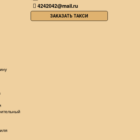
4242042@mail.ru
ЗАКАЗАТЬ ТАКСИ
ину
а
и
рительный
биля