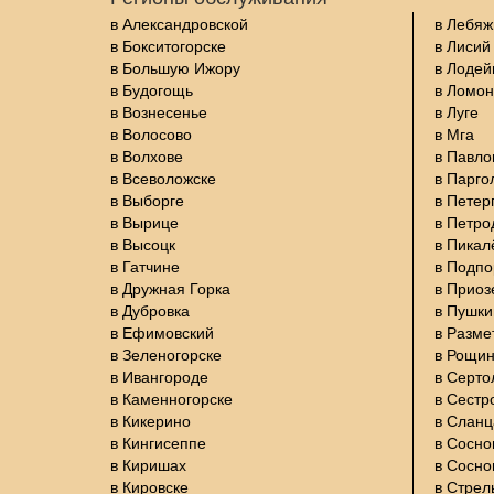
в Александровской
в Лебяж
в Бокситогорске
в Лисий
в Большую Ижору
в Лодей
в Будогощь
в Ломон
в Вознесенье
в Луге
в Волосово
в Мга
в Волхове
в Павло
в Всеволожске
в Парго
в Выборге
в Петер
в Вырице
в Петро
в Высоцк
в Пикал
в Гатчине
в Подп
в Дружная Горка
в Приоз
в Дубровка
в Пушки
в Ефимовский
в Разме
в Зеленогорске
в Рощи
в Ивангороде
в Серто
в Каменногорске
в Сестр
в Кикерино
в Сланц
в Кингисеппе
в Сосно
в Киришах
в Сосно
в Кировске
в Стрел