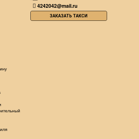
4242042@mail.ru
ЗАКАЗАТЬ ТАКСИ
ину
а
и
рительный
биля