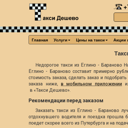
+
Главная
Услуги
Цены на такси
Акции 
Такс
Недорогое такси из Ёглино - Бараново На
Ёглино - Бараново составит примерно
рубл
стоимость заказа, сделать заказ и подобра
заказа ниже,
в мобильном приложении
и
в «Такси Дешево».
Рекомендации перед заказом
Заказать такси из Ёглино - Бараново л
отдохнувшего водителя и поездка прошла б
поедет скорее всего из Путербурга и на пода