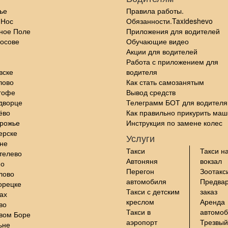
ье
Правила работы.
 Нос
Обязанности.Taxideshevo
ное Поле
Приложения для водителей
осове
Обучающие видео
Акции для водителей
Работа с приложением для
вске
водителя
лово
Как стать самозанятым
гофе
Вывод средств
дворце
Телеграмм БОТ для водителя
ёво
Как правильно прикурить маш
орожье
Инструкция по замене колес
ерске
Услуги
не
Такси
Такси н
телево
Автоняня
вокзал
но
Перегон
Зоотакс
лово
автомобиля
Предва
орецке
Такси с детским
заказ
ах
креслом
Аренда
во
Такси в
автомо
вом Боре
аэропорт
Трезвый
ьне