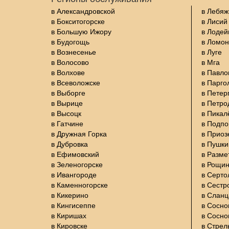
в Александровской
в Лебяж
в Бокситогорске
в Лисий
в Большую Ижору
в Лодей
в Будогощь
в Ломон
в Вознесенье
в Луге
в Волосово
в Мга
в Волхове
в Павло
в Всеволожске
в Парго
в Выборге
в Петер
в Вырице
в Петро
в Высоцк
в Пикал
в Гатчине
в Подп
в Дружная Горка
в Приоз
в Дубровка
в Пушки
в Ефимовский
в Разме
в Зеленогорске
в Рощи
в Ивангороде
в Серто
в Каменногорске
в Сестр
в Кикерино
в Сланц
в Кингисеппе
в Сосно
в Киришах
в Сосно
в Кировске
в Стрел