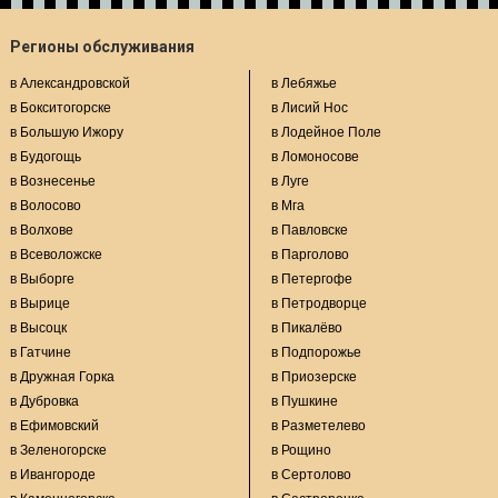
Регионы обслуживания
в Александровской
в Лебяжье
в Бокситогорске
в Лисий Нос
в Большую Ижору
в Лодейное Поле
в Будогощь
в Ломоносове
в Вознесенье
в Луге
в Волосово
в Мга
в Волхове
в Павловске
в Всеволожске
в Парголово
в Выборге
в Петергофе
в Вырице
в Петродворце
в Высоцк
в Пикалёво
в Гатчине
в Подпорожье
в Дружная Горка
в Приозерске
в Дубровка
в Пушкине
в Ефимовский
в Разметелево
в Зеленогорске
в Рощино
в Ивангороде
в Сертолово
в Каменногорске
в Сестрорецке