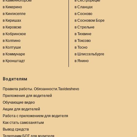
в Кикерино
в Сланцах
в Кингисеппе
в Сосново
в Киришах
в Сосновом Боре
в Кировске
в Стрельне
в Кобринское
в Тихвине
в Колпино
в Токсово
в Колтуши
в Тосно
в Коммунаре
в Шлиссельбурге
в Кронштадт
в Янино
Водителям
Правила работы. Обязанности.Taxideshevo
Приложения для водителей
Обучающие видео
Акции для водителей
Работа с приложением для водителя
Как стать самозанятым
Вывод средств
Телеграмм БОТ для водителя