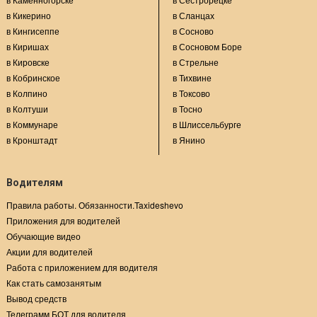
в Кикерино
в Сланцах
в Кингисеппе
в Сосново
в Киришах
в Сосновом Боре
в Кировске
в Стрельне
в Кобринское
в Тихвине
в Колпино
в Токсово
в Колтуши
в Тосно
в Коммунаре
в Шлиссельбурге
в Кронштадт
в Янино
Водителям
Правила работы. Обязанности.Taxideshevo
Приложения для водителей
Обучающие видео
Акции для водителей
Работа с приложением для водителя
Как стать самозанятым
Вывод средств
Телеграмм БОТ для водителя