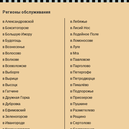
Регионы обслуживания
в Александровской
в Лебяжье
в Бокситогорске
в Лисий Нос
в Большую Ижору
в Лодейное Поле
в Будогощь
в Ломоносове
в Вознесенье
в Луге
в Волосово
в Мга
в Волхове
в Павловске
в Всеволожске
в Парголово
в Выборге
в Петергофе
в Вырице
в Петродворце
в Высоцк
в Пикалёво
в Гатчине
в Подпорожье
в Дружная Горка
в Приозерске
в Дубровка
в Пушкине
в Ефимовский
в Разметелево
в Зеленогорске
в Рощино
в Ивангороде
в Сертолово
в Каменногорске
в Сестрорецке