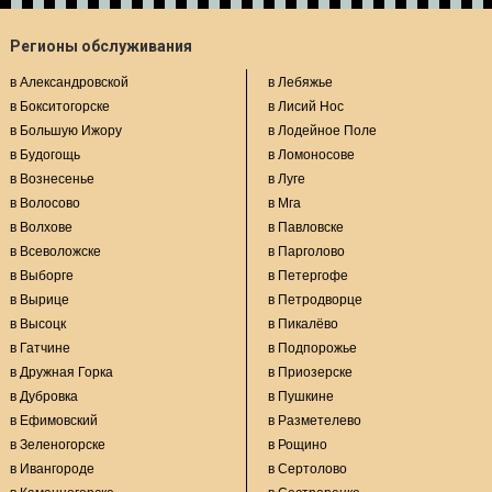
Регионы обслуживания
в Александровской
в Лебяжье
в Бокситогорске
в Лисий Нос
в Большую Ижору
в Лодейное Поле
в Будогощь
в Ломоносове
в Вознесенье
в Луге
в Волосово
в Мга
в Волхове
в Павловске
в Всеволожске
в Парголово
в Выборге
в Петергофе
в Вырице
в Петродворце
в Высоцк
в Пикалёво
в Гатчине
в Подпорожье
в Дружная Горка
в Приозерске
в Дубровка
в Пушкине
в Ефимовский
в Разметелево
в Зеленогорске
в Рощино
в Ивангороде
в Сертолово
в Каменногорске
в Сестрорецке