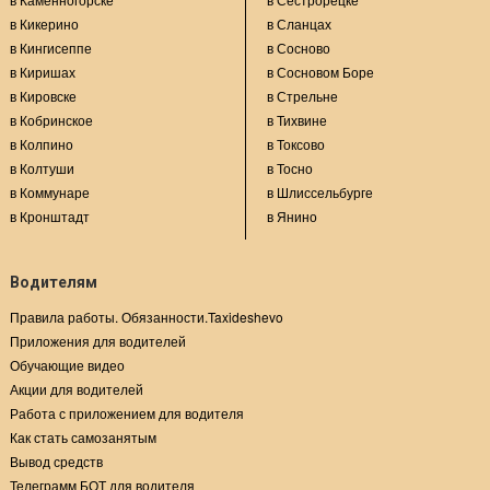
в Кикерино
в Сланцах
в Кингисеппе
в Сосново
в Киришах
в Сосновом Боре
в Кировске
в Стрельне
в Кобринское
в Тихвине
в Колпино
в Токсово
в Колтуши
в Тосно
в Коммунаре
в Шлиссельбурге
в Кронштадт
в Янино
Водителям
Правила работы. Обязанности.Taxideshevo
Приложения для водителей
Обучающие видео
Акции для водителей
Работа с приложением для водителя
Как стать самозанятым
Вывод средств
Телеграмм БОТ для водителя