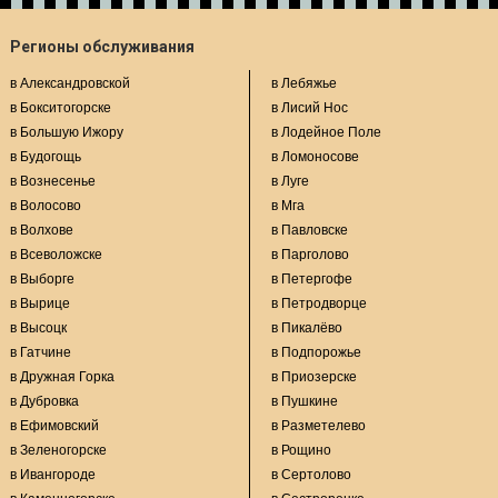
Регионы обслуживания
в Александровской
в Лебяжье
в Бокситогорске
в Лисий Нос
в Большую Ижору
в Лодейное Поле
в Будогощь
в Ломоносове
в Вознесенье
в Луге
в Волосово
в Мга
в Волхове
в Павловске
в Всеволожске
в Парголово
в Выборге
в Петергофе
в Вырице
в Петродворце
в Высоцк
в Пикалёво
в Гатчине
в Подпорожье
в Дружная Горка
в Приозерске
в Дубровка
в Пушкине
в Ефимовский
в Разметелево
в Зеленогорске
в Рощино
в Ивангороде
в Сертолово
в Каменногорске
в Сестрорецке