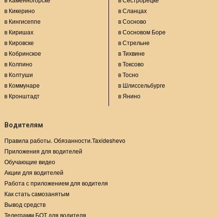
в Кикерино
в Сланцах
в Кингисеппе
в Сосново
в Киришах
в Сосновом Боре
в Кировске
в Стрельне
в Кобринское
в Тихвине
в Колпино
в Токсово
в Колтуши
в Тосно
в Коммунаре
в Шлиссельбурге
в Кронштадт
в Янино
Водителям
Правила работы. Обязанности.Taxideshevo
Приложения для водителей
Обучающие видео
Акции для водителей
Работа с приложением для водителя
Как стать самозанятым
Вывод средств
Телеграмм БОТ для водителя