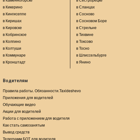
в Кикерино
в Сланцах
в Кингисеппе
в Сосново
в Киришах
в Сосновом Боре
в Кировске
в Стрельне
в Кобринское
в Тихвине
в Колпино
в Токсово
в Колтуши
в Тосно
в Коммунаре
в Шлиссельбурге
в Кронштадт
в Янино
Водителям
Правила работы. Обязанности.Taxideshevo
Приложения для водителей
Обучающие видео
Акции для водителей
Работа с приложением для водителя
Как стать самозанятым
Вывод средств
Телеграмм БОТ для водителя