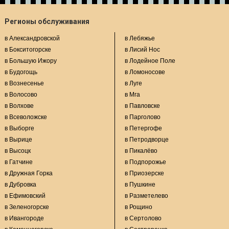
Регионы обслуживания
в Александровской
в Лебяжье
в Бокситогорске
в Лисий Нос
в Большую Ижору
в Лодейное Поле
в Будогощь
в Ломоносове
в Вознесенье
в Луге
в Волосово
в Мга
в Волхове
в Павловске
в Всеволожске
в Парголово
в Выборге
в Петергофе
в Вырице
в Петродворце
в Высоцк
в Пикалёво
в Гатчине
в Подпорожье
в Дружная Горка
в Приозерске
в Дубровка
в Пушкине
в Ефимовский
в Разметелево
в Зеленогорске
в Рощино
в Ивангороде
в Сертолово
в Каменногорске
в Сестрорецке