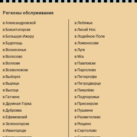
Регионы обслуживания
в Александровской
в Лебяжье
в Бокситогорске
в Лисий Нос
в Большую Ижору
в Лодейное Поле
в Будогощь
в Ломоносове
в Вознесенье
в Луге
в Волосово
в Мга
в Волхове
в Павловске
в Всеволожске
в Парголово
в Выборге
в Петергофе
в Вырице
в Петродворце
в Высоцк
в Пикалёво
в Гатчине
в Подпорожье
в Дружная Горка
в Приозерске
в Дубровка
в Пушкине
в Ефимовский
в Разметелево
в Зеленогорске
в Рощино
в Ивангороде
в Сертолово
в Каменногорске
в Сестрорецке