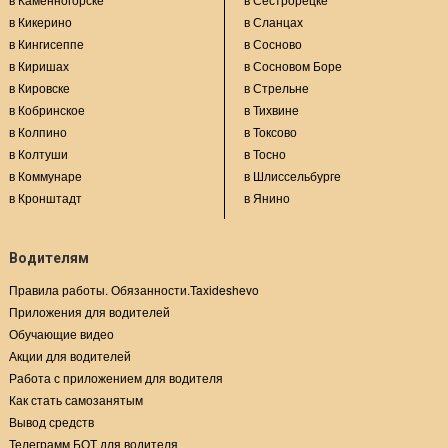
в Кикерино
в Сланцах
в Кингисеппе
в Сосново
в Киришах
в Сосновом Боре
в Кировске
в Стрельне
в Кобринское
в Тихвине
в Колпино
в Токсово
в Колтуши
в Тосно
в Коммунаре
в Шлиссельбурге
в Кронштадт
в Янино
Водителям
Правила работы. Обязанности.Taxideshevo
Приложения для водителей
Обучающие видео
Акции для водителей
Работа с приложением для водителя
Как стать самозанятым
Вывод средств
Телеграмм БОТ для водителя