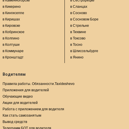
в Кикерино
в Сланцах
в Кингисеппе
в Сосново
в Киришах
в Сосновом Боре
в Кировске
в Стрельне
в Кобринское
в Тихвине
в Колпино
в Токсово
в Колтуши
в Тосно
в Коммунаре
в Шлиссельбурге
в Кронштадт
в Янино
Водителям
Правила работы. Обязанности.Taxideshevo
Приложения для водителей
Обучающие видео
Акции для водителей
Работа с приложением для водителя
Как стать самозанятым
Вывод средств
Телеграмм БОТ для водителя