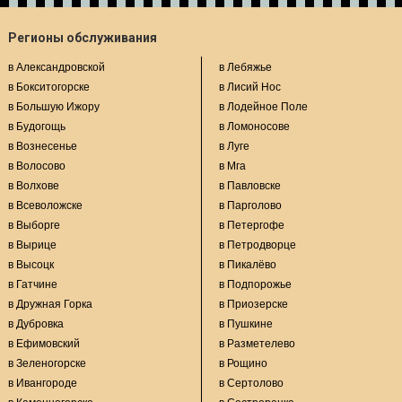
Регионы обслуживания
в Александровской
в Лебяжье
в Бокситогорске
в Лисий Нос
в Большую Ижору
в Лодейное Поле
в Будогощь
в Ломоносове
в Вознесенье
в Луге
в Волосово
в Мга
в Волхове
в Павловске
в Всеволожске
в Парголово
в Выборге
в Петергофе
в Вырице
в Петродворце
в Высоцк
в Пикалёво
в Гатчине
в Подпорожье
в Дружная Горка
в Приозерске
в Дубровка
в Пушкине
в Ефимовский
в Разметелево
в Зеленогорске
в Рощино
в Ивангороде
в Сертолово
в Каменногорске
в Сестрорецке