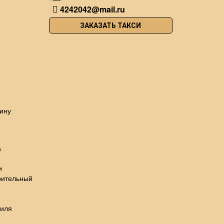
4242042@mail.ru
ЗАКАЗАТЬ ТАКСИ
ину
а
и
рительный
биля