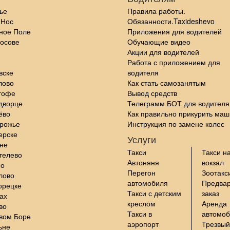
ье
Правила работы.
 Нос
Обязанности.Taxideshevo
ное Поле
Приложения для водителей
осове
Обучающие видео
Акции для водителей
Работа с приложением для
вске
водителя
лово
Как стать самозанятым
гофе
Вывод средств
дворце
Телеграмм БОТ для водителя
ёво
Как правильно прикурить маш
орожье
Инструкция по замене колес
ерске
Услуги
не
Такси
Такси н
телево
Автоняня
вокзал
но
Перегон
Зоотакс
лово
автомобиля
Предва
орецке
Такси с детским
заказ
ах
креслом
Аренда
во
Такси в
автомо
вом Боре
аэропорт
Трезвый
ьне