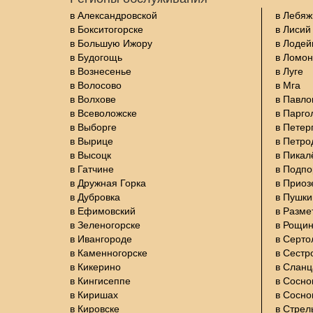
в Александровской
в Лебяж
в Бокситогорске
в Лисий
в Большую Ижору
в Лодей
в Будогощь
в Ломон
в Вознесенье
в Луге
в Волосово
в Мга
в Волхове
в Павло
в Всеволожске
в Парго
в Выборге
в Петер
в Вырице
в Петро
в Высоцк
в Пикал
в Гатчине
в Подп
в Дружная Горка
в Приоз
в Дубровка
в Пушки
в Ефимовский
в Разме
в Зеленогорске
в Рощи
в Ивангороде
в Серто
в Каменногорске
в Сестр
в Кикерино
в Сланц
в Кингисеппе
в Сосно
в Киришах
в Сосно
в Кировске
в Стрел