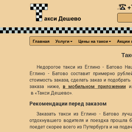
+
Главная
Услуги
Цены на такси
Акции 
Так
Недорогое такси из Ёглино - Батово Наш
Ёглино - Батово составит примерно
рубле
стоимость заказа, сделать заказ и подобра
заказа ниже,
в мобильном приложении
и
в «Такси Дешево».
Рекомендации перед заказом
Заказать такси из Ёглино - Батово луч
отдохнувшего водителя и поездка прошла б
поедет скорее всего из Путербурга и на пода