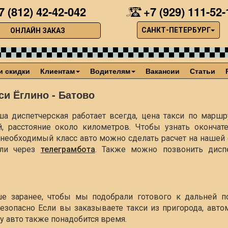
7 (812) 42-42-042
+7 (929) 111-52-
САНКТ-ПЕТЕРБУРГ
ОНЛАЙН ЗАКАЗ
и скидки
Клиентам
Водителям
Вакансии
Статьи
си Ёглино - Батово
а диспетчерская работает всегда, цена такси по маршру
й, расстояние около
километров. Чтобы узнать окончат
ть необходимый класс авто можно сделать расчет на наше
ли через
телеграмбота
. Также можно позвонить диспе
ше заранее, чтобы мы подобрали готового к дальней п
езопасно Если вы заказываете такси из пригорода, авто
чу авто также понадобится время.