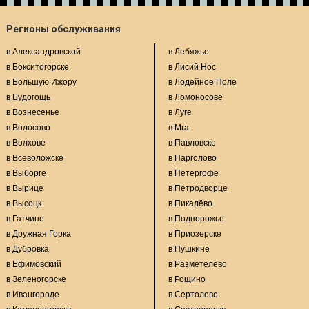
Регионы обслуживания
в Александровской
в Лебяжье
в Бокситогорске
в Лисий Нос
в Большую Ижору
в Лодейное Поле
в Будогощь
в Ломоносове
в Вознесенье
в Луге
в Волосово
в Мга
в Волхове
в Павловске
в Всеволожске
в Парголово
в Выборге
в Петергофе
в Вырице
в Петродворце
в Высоцк
в Пикалёво
в Гатчине
в Подпорожье
в Дружная Горка
в Приозерске
в Дубровка
в Пушкине
в Ефимовский
в Разметелево
в Зеленогорске
в Рощино
в Ивангороде
в Сертолово
в Каменногорске
в Сестрорецке