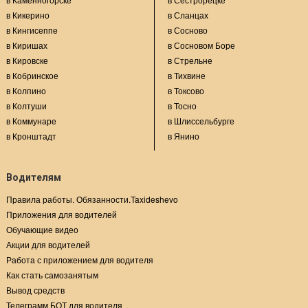
в Кикерино
в Сланцах
в Кингисеппе
в Сосново
в Киришах
в Сосновом Боре
в Кировске
в Стрельне
в Кобринское
в Тихвине
в Колпино
в Токсово
в Колтуши
в Тосно
в Коммунаре
в Шлиссельбурге
в Кронштадт
в Янино
Водителям
Правила работы. Обязанности.Taxideshevo
Приложения для водителей
Обучающие видео
Акции для водителей
Работа с приложением для водителя
Как стать самозанятым
Вывод средств
Телеграмм БОТ для водителя