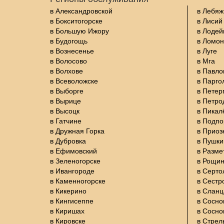
в Александровской
в Лебяж
в Бокситогорске
в Лисий
в Большую Ижору
в Лодей
в Будогощь
в Ломон
в Вознесенье
в Луге
в Волосово
в Мга
в Волхове
в Павло
в Всеволожске
в Парго
в Выборге
в Петер
в Вырице
в Петро
в Высоцк
в Пикал
в Гатчине
в Подп
в Дружная Горка
в Приоз
в Дубровка
в Пушки
в Ефимовский
в Разме
в Зеленогорске
в Рощи
в Ивангороде
в Серто
в Каменногорске
в Сестр
в Кикерино
в Сланц
в Кингисеппе
в Сосно
в Киришах
в Сосно
в Кировске
в Стрел