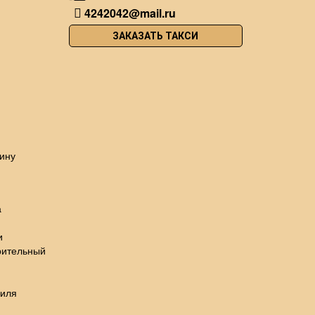
4242042@mail.ru
ЗАКАЗАТЬ ТАКСИ
ину
а
и
рительный
биля