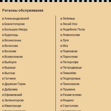
Регионы обслуживания
в Александровской
в Лебяжье
в Бокситогорске
в Лисий Нос
в Большую Ижору
в Лодейное Поле
в Будогощь
в Ломоносове
в Вознесенье
в Луге
в Волосово
в Мга
в Волхове
в Павловске
в Всеволожске
в Парголово
в Выборге
в Петергофе
в Вырице
в Петродворце
в Высоцк
в Пикалёво
в Гатчине
в Подпорожье
в Дружная Горка
в Приозерске
в Дубровка
в Пушкине
в Ефимовский
в Разметелево
в Зеленогорске
в Рощино
в Ивангороде
в Сертолово
в Каменногорске
в Сестрорецке