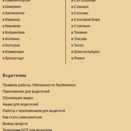
в Кикерино
в Сланцах
в Кингисеппе
в Сосново
в Киришах
в Сосновом Боре
в Кировске
в Стрельне
в Кобринское
в Тихвине
в Колпино
в Токсово
в Колтуши
в Тосно
в Коммунаре
в Шлиссельбурге
в Кронштадт
в Янино
Водителям
Правила работы. Обязанности.Taxideshevo
Приложения для водителей
Обучающие видео
Акции для водителей
Работа с приложением для водителя
Как стать самозанятым
Вывод средств
Телеграмм БОТ для водителя