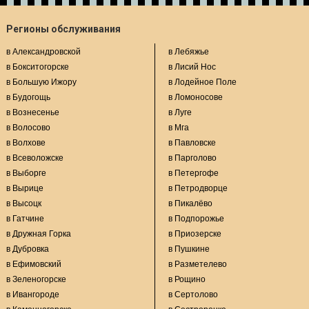
Регионы обслуживания
в Александровской
в Лебяжье
в Бокситогорске
в Лисий Нос
в Большую Ижору
в Лодейное Поле
в Будогощь
в Ломоносове
в Вознесенье
в Луге
в Волосово
в Мга
в Волхове
в Павловске
в Всеволожске
в Парголово
в Выборге
в Петергофе
в Вырице
в Петродворце
в Высоцк
в Пикалёво
в Гатчине
в Подпорожье
в Дружная Горка
в Приозерске
в Дубровка
в Пушкине
в Ефимовский
в Разметелево
в Зеленогорске
в Рощино
в Ивангороде
в Сертолово
в Каменногорске
в Сестрорецке