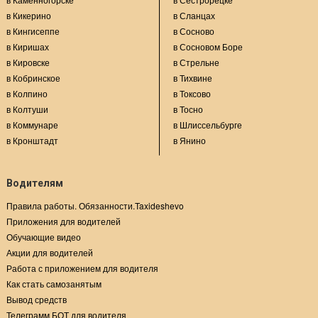
в Кикерино
в Сланцах
в Кингисеппе
в Сосново
в Киришах
в Сосновом Боре
в Кировске
в Стрельне
в Кобринское
в Тихвине
в Колпино
в Токсово
в Колтуши
в Тосно
в Коммунаре
в Шлиссельбурге
в Кронштадт
в Янино
Водителям
Правила работы. Обязанности.Taxideshevo
Приложения для водителей
Обучающие видео
Акции для водителей
Работа с приложением для водителя
Как стать самозанятым
Вывод средств
Телеграмм БОТ для водителя