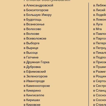
в Александровской
в Лебяж
в Бокситогорске
в Лисий
в Большую Ижору
в Лодей
в Будогощь
в Ломон
в Вознесенье
в Луге
в Волосово
в Мга
в Волхове
в Павло
в Всеволожске
в Парго
в Выборге
в Петер
в Вырице
в Петро
в Высоцк
в Пикал
в Гатчине
в Подп
в Дружная Горка
в Приоз
в Дубровка
в Пушки
в Ефимовский
в Разме
в Зеленогорске
в Рощи
в Ивангороде
в Серто
в Каменногорске
в Сестр
в Кикерино
в Сланц
в Кингисеппе
в Сосно
в Киришах
в Сосно
в Кировске
в Стрел