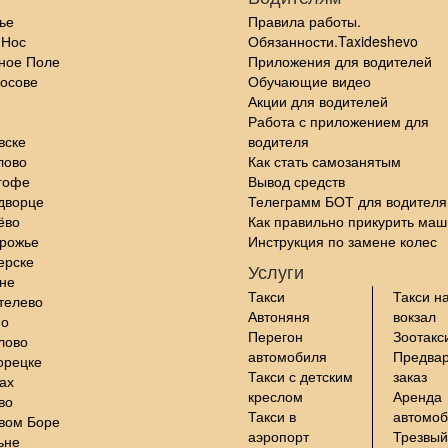
ье
Правила работы.
 Нос
Обязанности.Taxideshevo
ное Поле
Приложения для водителей
осове
Обучающие видео
Акции для водителей
Работа с приложением для
вске
водителя
лово
Как стать самозанятым
гофе
Вывод средств
дворце
Телеграмм БОТ для водителя
ёво
Как правильно прикурить маш
орожье
Инструкция по замене колес
ерске
Услуги
не
Такси
Такси н
телево
Автоняня
вокзал
но
Перегон
Зоотакс
лово
автомобиля
Предва
орецке
Такси с детским
заказ
ах
креслом
Аренда
во
Такси в
автомо
вом Боре
аэропорт
Трезвый
ьне