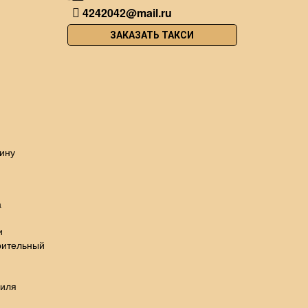
4242042@mail.ru
ЗАКАЗАТЬ ТАКСИ
ину
а
и
рительный
биля