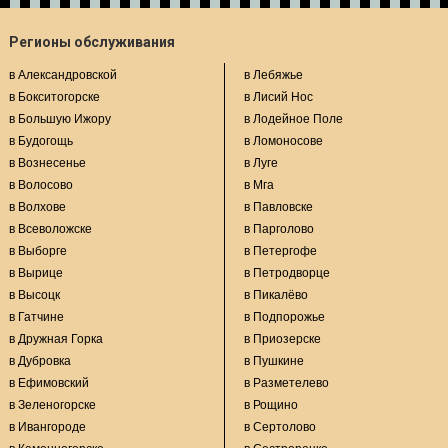
Регионы обслуживания
в Александровской
в Лебяжье
в Бокситогорске
в Лисий Нос
в Большую Ижору
в Лодейное Поле
в Будогощь
в Ломоносове
в Вознесенье
в Луге
в Волосово
в Мга
в Волхове
в Павловске
в Всеволожске
в Парголово
в Выборге
в Петергофе
в Вырице
в Петродворце
в Высоцк
в Пикалёво
в Гатчине
в Подпорожье
в Дружная Горка
в Приозерске
в Дубровка
в Пушкине
в Ефимовский
в Разметелево
в Зеленогорске
в Рощино
в Ивангороде
в Сертолово
в Каменногорске
в Сестрорецке