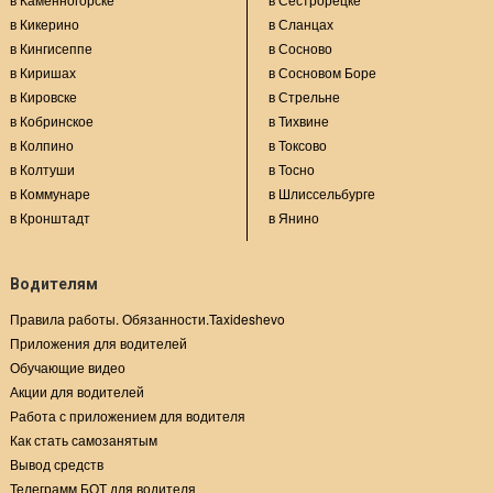
в Кикерино
в Сланцах
в Кингисеппе
в Сосново
в Киришах
в Сосновом Боре
в Кировске
в Стрельне
в Кобринское
в Тихвине
в Колпино
в Токсово
в Колтуши
в Тосно
в Коммунаре
в Шлиссельбурге
в Кронштадт
в Янино
Водителям
Правила работы. Обязанности.Taxideshevo
Приложения для водителей
Обучающие видео
Акции для водителей
Работа с приложением для водителя
Как стать самозанятым
Вывод средств
Телеграмм БОТ для водителя