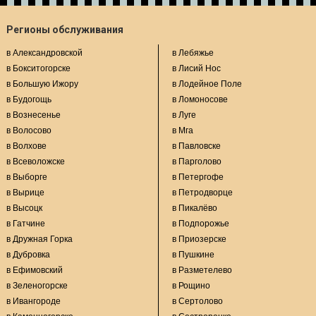
Регионы обслуживания
в Александровской
в Лебяжье
в Бокситогорске
в Лисий Нос
в Большую Ижору
в Лодейное Поле
в Будогощь
в Ломоносове
в Вознесенье
в Луге
в Волосово
в Мга
в Волхове
в Павловске
в Всеволожске
в Парголово
в Выборге
в Петергофе
в Вырице
в Петродворце
в Высоцк
в Пикалёво
в Гатчине
в Подпорожье
в Дружная Горка
в Приозерске
в Дубровка
в Пушкине
в Ефимовский
в Разметелево
в Зеленогорске
в Рощино
в Ивангороде
в Сертолово
в Каменногорске
в Сестрорецке