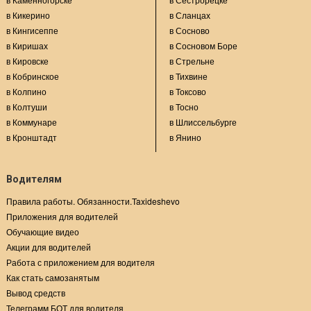
в Кикерино
в Сланцах
в Кингисеппе
в Сосново
в Киришах
в Сосновом Боре
в Кировске
в Стрельне
в Кобринское
в Тихвине
в Колпино
в Токсово
в Колтуши
в Тосно
в Коммунаре
в Шлиссельбурге
в Кронштадт
в Янино
Водителям
Правила работы. Обязанности.Taxideshevo
Приложения для водителей
Обучающие видео
Акции для водителей
Работа с приложением для водителя
Как стать самозанятым
Вывод средств
Телеграмм БОТ для водителя