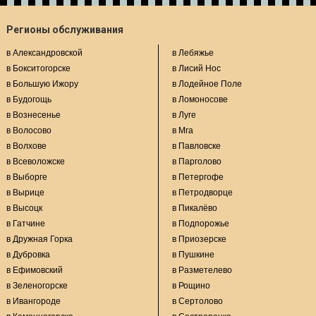
Регионы обслуживания
в Александровской
в Лебяжье
в Бокситогорске
в Лисий Нос
в Большую Ижору
в Лодейное Поле
в Будогощь
в Ломоносове
в Вознесенье
в Луге
в Волосово
в Мга
в Волхове
в Павловске
в Всеволожске
в Парголово
в Выборге
в Петергофе
в Вырице
в Петродворце
в Высоцк
в Пикалёво
в Гатчине
в Подпорожье
в Дружная Горка
в Приозерске
в Дубровка
в Пушкине
в Ефимовский
в Разметелево
в Зеленогорске
в Рощино
в Ивангороде
в Сертолово
в Каменногорске
в Сестрорецке