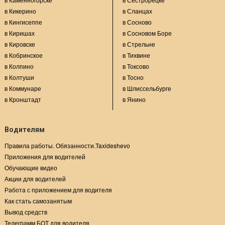
в Кикерино
в Сланцах
в Кингисеппе
в Сосново
в Киришах
в Сосновом Боре
в Кировске
в Стрельне
в Кобринское
в Тихвине
в Колпино
в Токсово
в Колтуши
в Тосно
в Коммунаре
в Шлиссельбурге
в Кронштадт
в Янино
Водителям
Правила работы. Обязанности.Taxideshevo
Приложения для водителей
Обучающие видео
Акции для водителей
Работа с приложением для водителя
Как стать самозанятым
Вывод средств
Телеграмм БОТ для водителя