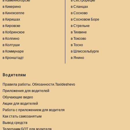
в Кикерино
в Сланцах
в Кингисеппе
в Сосново
в Киришах
в Сосновом Боре
в Кировске
в Стрельне
в Кобринское
в Тихвине
в Колпино
в Токсово
в Колтуши
в Тосно
в Коммунаре
в Шлиссельбурге
в Кронштадт
в Янино
Водителям
Правила работы. Обязанности.Taxideshevo
Приложения для водителей
Обучающие видео
Акции для водителей
Работа с приложением для водителя
Как стать самозанятым
Вывод средств
Телеграмм БОТ для водителя