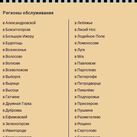
Регионы обслуживания
в Александровской
в Лебяжье
в Бокситогорске
в Лисий Нос
в Большую Ижору
в Лодейное Поле
в Будогощь
в Ломоносове
в Вознесенье
в Луге
в Волосово
в Мга
в Волхове
в Павловске
в Всеволожске
в Парголово
в Выборге
в Петергофе
в Вырице
в Петродворце
в Высоцк
в Пикалёво
в Гатчине
в Подпорожье
в Дружная Горка
в Приозерске
в Дубровка
в Пушкине
в Ефимовский
в Разметелево
в Зеленогорске
в Рощино
в Ивангороде
в Сертолово
в Каменногорске
в Сестрорецке