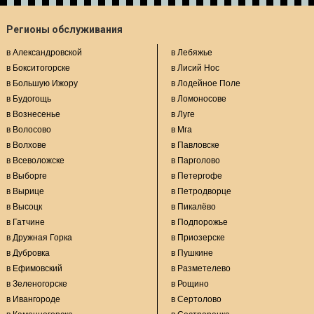
Регионы обслуживания
в Александровской
в Лебяжье
в Бокситогорске
в Лисий Нос
в Большую Ижору
в Лодейное Поле
в Будогощь
в Ломоносове
в Вознесенье
в Луге
в Волосово
в Мга
в Волхове
в Павловске
в Всеволожске
в Парголово
в Выборге
в Петергофе
в Вырице
в Петродворце
в Высоцк
в Пикалёво
в Гатчине
в Подпорожье
в Дружная Горка
в Приозерске
в Дубровка
в Пушкине
в Ефимовский
в Разметелево
в Зеленогорске
в Рощино
в Ивангороде
в Сертолово
в Каменногорске
в Сестрорецке