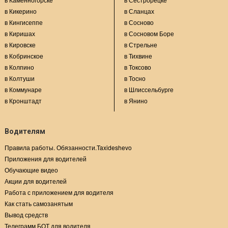
в Кикерино
в Сланцах
в Кингисеппе
в Сосново
в Киришах
в Сосновом Боре
в Кировске
в Стрельне
в Кобринское
в Тихвине
в Колпино
в Токсово
в Колтуши
в Тосно
в Коммунаре
в Шлиссельбурге
в Кронштадт
в Янино
Водителям
Правила работы. Обязанности.Taxideshevo
Приложения для водителей
Обучающие видео
Акции для водителей
Работа с приложением для водителя
Как стать самозанятым
Вывод средств
Телеграмм БОТ для водителя