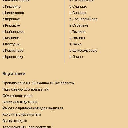
в Кикерино
в Сланцах
в Кингисеппе
в Сосново
в Киришах
в Сосновом Боре
в Кировске
в Стрельне
в Кобринское
в Тихвине
в Колпино
в Токсово
в Колтуши
в Тосно
в Коммунаре
в Шлиссельбурге
в Кронштадт
в Янино
Водителям
Правила работы. Обязанности.Taxideshevo
Приложения для водителей
Обучающие видео
Акции для водителей
Работа с приложением для водителя
Как стать самозанятым
Вывод средств
Телеграмм БОТ для водителя