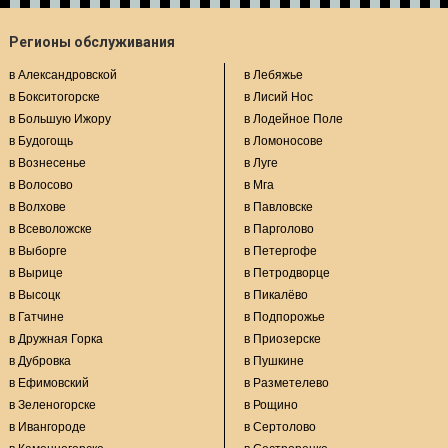
Регионы обслуживания
в Александровской
в Лебяжье
в Бокситогорске
в Лисий Нос
в Большую Ижору
в Лодейное Поле
в Будогощь
в Ломоносове
в Вознесенье
в Луге
в Волосово
в Мга
в Волхове
в Павловске
в Всеволожске
в Парголово
в Выборге
в Петергофе
в Вырице
в Петродворце
в Высоцк
в Пикалёво
в Гатчине
в Подпорожье
в Дружная Горка
в Приозерске
в Дубровка
в Пушкине
в Ефимовский
в Разметелево
в Зеленогорске
в Рощино
в Ивангороде
в Сертолово
в Каменногорске
в Сестрорецке