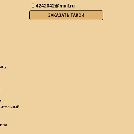
4242042@mail.ru
ЗАКАЗАТЬ ТАКСИ
ину
а
и
рительный
биля