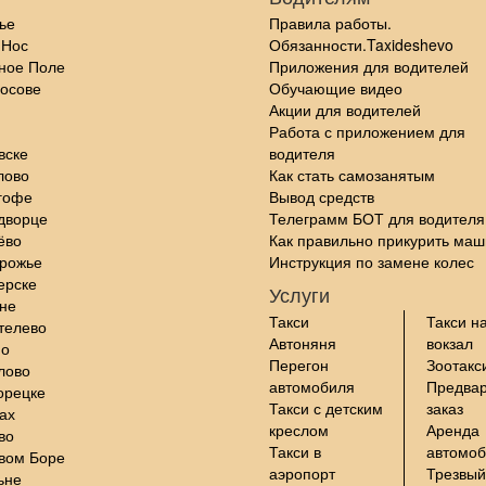
ье
Правила работы.
 Нос
Обязанности.Taxideshevo
ное Поле
Приложения для водителей
осове
Обучающие видео
Акции для водителей
Работа с приложением для
вске
водителя
лово
Как стать самозанятым
гофе
Вывод средств
дворце
Телеграмм БОТ для водителя
ёво
Как правильно прикурить маш
орожье
Инструкция по замене колес
ерске
Услуги
не
Такси
Такси н
телево
Автоняня
вокзал
но
Перегон
Зоотакс
лово
автомобиля
Предва
орецке
Такси с детским
заказ
ах
креслом
Аренда
во
Такси в
автомо
вом Боре
аэропорт
Трезвый
ьне