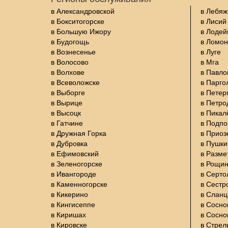
в Александровской
в Лебяж
в Бокситогорске
в Лисий
в Большую Ижору
в Лодей
в Будогощь
в Ломон
в Вознесенье
в Луге
в Волосово
в Мга
в Волхове
в Павло
в Всеволожске
в Парго
в Выборге
в Петер
в Вырице
в Петро
в Высоцк
в Пикал
в Гатчине
в Подп
в Дружная Горка
в Приоз
в Дубровка
в Пушки
в Ефимовский
в Разме
в Зеленогорске
в Рощи
в Ивангороде
в Серто
в Каменногорске
в Сестр
в Кикерино
в Сланц
в Кингисеппе
в Сосно
в Киришах
в Сосно
в Кировске
в Стрел