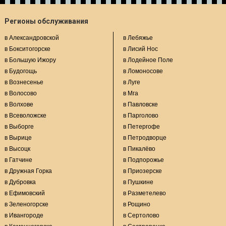
Регионы обслуживания
в Александровской
в Лебяжье
в Бокситогорске
в Лисий Нос
в Большую Ижору
в Лодейное Поле
в Будогощь
в Ломоносове
в Вознесенье
в Луге
в Волосово
в Мга
в Волхове
в Павловске
в Всеволожске
в Парголово
в Выборге
в Петергофе
в Вырице
в Петродворце
в Высоцк
в Пикалёво
в Гатчине
в Подпорожье
в Дружная Горка
в Приозерске
в Дубровка
в Пушкине
в Ефимовский
в Разметелево
в Зеленогорске
в Рощино
в Ивангороде
в Сертолово
в Каменногорске
в Сестрорецке