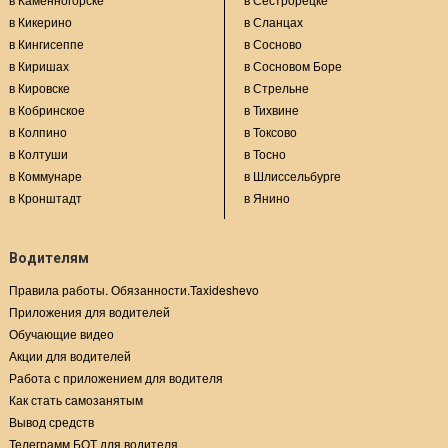
в Кикерино
в Сланцах
в Кингисеппе
в Сосново
в Киришах
в Сосновом Боре
в Кировске
в Стрельне
в Кобринское
в Тихвине
в Колпино
в Токсово
в Колтуши
в Тосно
в Коммунаре
в Шлиссельбурге
в Кронштадт
в Янино
Водителям
Правила работы. Обязанности.Taxideshevo
Приложения для водителей
Обучающие видео
Акции для водителей
Работа с приложением для водителя
Как стать самозанятым
Вывод средств
Телеграмм БОТ для водителя