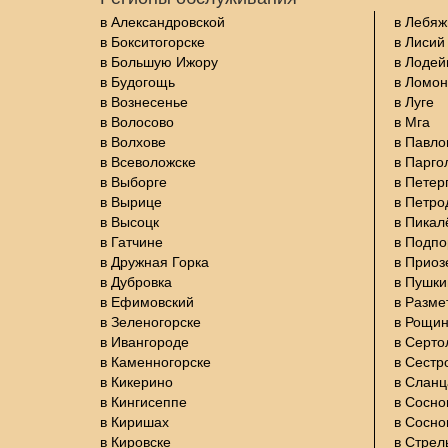
в Александровской
в Лебяж
в Бокситогорске
в Лисий
в Большую Ижору
в Лодей
в Будогощь
в Ломон
в Вознесенье
в Луге
в Волосово
в Мга
в Волхове
в Павло
в Всеволожске
в Парго
в Выборге
в Петер
в Вырице
в Петро
в Высоцк
в Пикал
в Гатчине
в Подп
в Дружная Горка
в Приоз
в Дубровка
в Пушки
в Ефимовский
в Разме
в Зеленогорске
в Рощи
в Ивангороде
в Серто
в Каменногорске
в Сестр
в Кикерино
в Сланц
в Кингисеппе
в Сосно
в Киришах
в Сосно
в Кировске
в Стрел