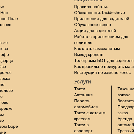
ье
Правила работы.
 Нос
Обязанности.Taxideshevo
ное Поле
Приложения для водителей
осове
Обучающие видео
Акции для водителей
Работа с приложением для
вске
водителя
лово
Как стать самозанятым
гофе
Вывод средств
дворце
Телеграмм БОТ для водителя
ёво
Как правильно прикурить маш
орожье
Инструкция по замене колес
ерске
Услуги
не
Такси
Такси н
телево
Автоняня
вокзал
но
Перегон
Зоотакс
лово
автомобиля
Предва
орецке
Такси с детским
заказ
ах
креслом
Аренда
во
Такси в
автомо
вом Боре
аэропорт
Трезвый
ьне