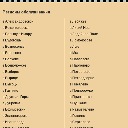
Регионы обслуживания
в Александровской
в Лебяжье
в Бокситогорске
в Лисий Нос
в Большую Ижору
в Лодейное Поле
в Будогощь
в Ломоносове
в Вознесенье
в Луге
в Волосово
в Мга
в Волхове
в Павловске
в Всеволожске
в Парголово
в Выборге
в Петергофе
в Вырице
в Петродворце
в Высоцк
в Пикалёво
в Гатчине
в Подпорожье
в Дружная Горка
в Приозерске
в Дубровка
в Пушкине
в Ефимовский
в Разметелево
в Зеленогорске
в Рощино
в Ивангороде
в Сертолово
в Каменногорске
в Сестрорецке