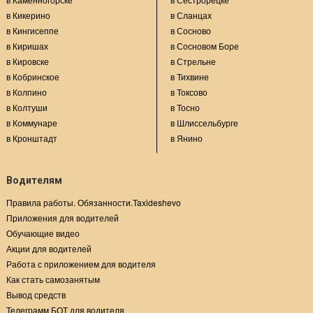
в Кикерино
в Сланцах
в Кингисеппе
в Сосново
в Киришах
в Сосновом Боре
в Кировске
в Стрельне
в Кобринское
в Тихвине
в Колпино
в Токсово
в Колтуши
в Тосно
в Коммунаре
в Шлиссельбурге
в Кронштадт
в Янино
Водителям
Правила работы. Обязанности.Taxideshevo
Приложения для водителей
Обучающие видео
Акции для водителей
Работа с приложением для водителя
Как стать самозанятым
Вывод средств
Телеграмм БОТ для водителя