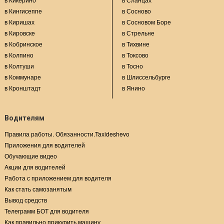
в Кингисеппе
в Сосново
в Киришах
в Сосновом Боре
в Кировске
в Стрельне
в Кобринское
в Тихвине
в Колпино
в Токсово
в Колтуши
в Тосно
в Коммунаре
в Шлиссельбурге
в Кронштадт
в Янино
Водителям
Правила работы. Обязанности.Taxideshevo
Приложения для водителей
Обучающие видео
Акции для водителей
Работа с приложением для водителя
Как стать самозанятым
Вывод средств
Телеграмм БОТ для водителя
Как правильно прикурить машину