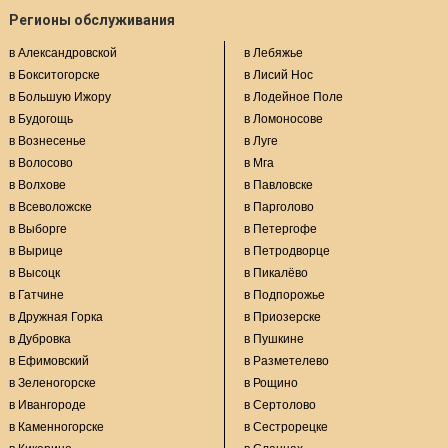
Регионы обслуживания
в Александровской
в Лебяжье
в Бокситогорске
в Лисий Нос
в Большую Ижору
в Лодейное Поле
в Будогощь
в Ломоносове
в Вознесенье
в Луге
в Волосово
в Мга
в Волхове
в Павловске
в Всеволожске
в Парголово
в Выборге
в Петергофе
в Вырице
в Петродворце
в Высоцк
в Пикалёво
в Гатчине
в Подпорожье
в Дружная Горка
в Приозерске
в Дубровка
в Пушкине
в Ефимовский
в Разметелево
в Зеленогорске
в Рощино
в Ивангороде
в Сертолово
в Каменногорске
в Сестрорецке
в Кикерино
в Сланцах