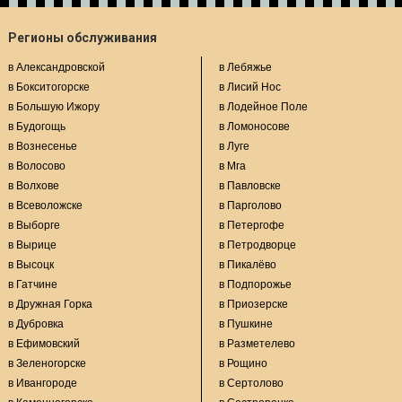
Регионы обслуживания
в Александровской
в Лебяжье
в Бокситогорске
в Лисий Нос
в Большую Ижору
в Лодейное Поле
в Будогощь
в Ломоносове
в Вознесенье
в Луге
в Волосово
в Мга
в Волхове
в Павловске
в Всеволожске
в Парголово
в Выборге
в Петергофе
в Вырице
в Петродворце
в Высоцк
в Пикалёво
в Гатчине
в Подпорожье
в Дружная Горка
в Приозерске
в Дубровка
в Пушкине
в Ефимовский
в Разметелево
в Зеленогорске
в Рощино
в Ивангороде
в Сертолово
в Каменногорске
в Сестрорецке