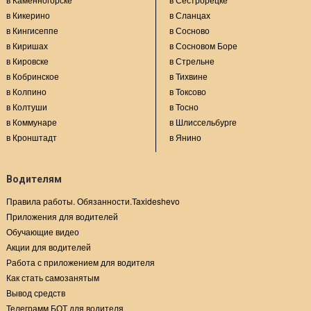
в Кикерино
в Сланцах
в Кингисеппе
в Сосново
в Киришах
в Сосновом Боре
в Кировске
в Стрельне
в Кобринское
в Тихвине
в Колпино
в Токсово
в Колтуши
в Тосно
в Коммунаре
в Шлиссельбурге
в Кронштадт
в Янино
Водителям
Правила работы. Обязанности.Taxideshevo
Приложения для водителей
Обучающие видео
Акции для водителей
Работа с приложением для водителя
Как стать самозанятым
Вывод средств
Телеграмм БОТ для водителя