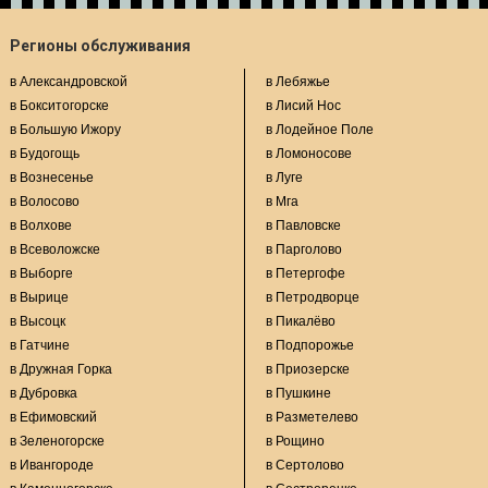
Регионы обслуживания
в Александровской
в Лебяжье
в Бокситогорске
в Лисий Нос
в Большую Ижору
в Лодейное Поле
в Будогощь
в Ломоносове
в Вознесенье
в Луге
в Волосово
в Мга
в Волхове
в Павловске
в Всеволожске
в Парголово
в Выборге
в Петергофе
в Вырице
в Петродворце
в Высоцк
в Пикалёво
в Гатчине
в Подпорожье
в Дружная Горка
в Приозерске
в Дубровка
в Пушкине
в Ефимовский
в Разметелево
в Зеленогорске
в Рощино
в Ивангороде
в Сертолово
в Каменногорске
в Сестрорецке