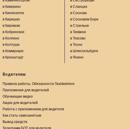
в Кикерино
в Сланцах
в Кингисеппе
в Сосново
в Киришах
в Сосновом Боре
в Кировске
в Стрельне
в Кобринское
в Тихвине
в Колпино
в Токсово
в Колтуши
в Тосно
в Коммунаре
в Шлиссельбурге
в Кронштадт
в Янино
Водителям
Правила работы. Обязанности.Taxideshevo
Приложения для водителей
Обучающие видео
Акции для водителей
Работа с приложением для водителя
Как стать самозанятым
Вывод средств
Телеграмм БОТ для водителя